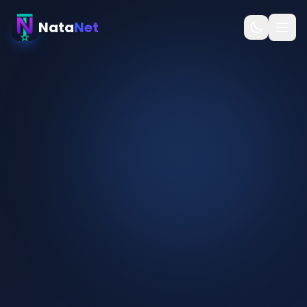
Nata
Net